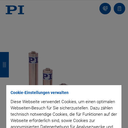
Kontakt
Anfr
Z
Z
Z
Z
u
u
u
u
r
r
r
r
ü
ü
ü
ü
Cookie-Einstellungen verwalten
c
c
c
c
Diese Webseite verwendet Cookies, um einen optimalen
k
k
k
k
Webseiten-Besuch für Sie sicherzustellen. Dazu zählen
technisch notwendige Cookies, die für Funktionen auf der
Webseite erforderlich sind, sowie Cookies zur
anonymisierten Datenerhebung für Analysezwecke und