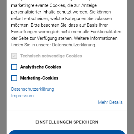
marketingrelevante Cookies, die zur Anzeige
personalisierter Inhalte genutzt werden. Sie können
r nur bei
A
selbst entscheiden, welche Kategorien Sie zulassen
Rech
möchten. Bitte beachten Sie, dass auf Basis Ihrer
Einstellungen womöglich nicht mehr alle Funktionalitäten
Regl
der Seite zur Verfügung stehen. Weitere Informationen
finden Sie in unserer Datenschutzerklärung.
Technisch notwendige Cookies
Analytische Cookies
Marketing-Cookies
P-841 Vorgespannte
Datenschutzerklärung
Impressum
Piezoaktoren
Mehr Details
Kompakte Aktoren für hohe Lasten und Kräfte,
EINSTELLUNGEN SPEICHERN
mit Positionssensor
Überlegene Lebensdauer dank PICMA® Piezoaktoren