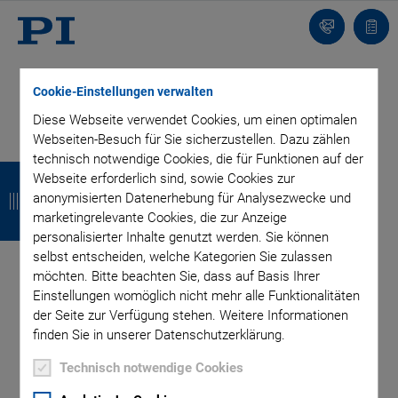
Kontakt
Anfr
Cookie-Einstellungen verwalten
Diese Webseite verwendet Cookies, um einen optimalen
Webseiten-Besuch für Sie sicherzustellen. Dazu zählen
technisch notwendige Cookies, die für Funktionen auf der
BLOG ABONNIEREN
Z
Z
Z
Z
Webseite erforderlich sind, sowie Cookies zur
u
u
u
u
anonymisierten Datenerhebung für Analysezwecke und
marketingrelevante Cookies, die zur Anzeige
r
r
r
r
personalisierter Inhalte genutzt werden. Sie können
Kategorien
selbst entscheiden, welche Kategorien Sie zulassen
ü
ü
ü
ü
möchten. Bitte beachten Sie, dass auf Basis Ihrer
c
c
c
c
Einstellungen womöglich nicht mehr alle Funktionalitäten
Anwendung
Astronomie
Unternehmen
der Seite zur Verfügung stehen. Weitere Informationen
k
k
k
k
Industrielle Automatisierung
Mikroskopie
Nanopositionierung
finden Sie in unserer Datenschutzerklärung.
OEM
Photonik
Produkt
Produktion
Technologie
Video
Technisch notwendige Cookies
Tag: