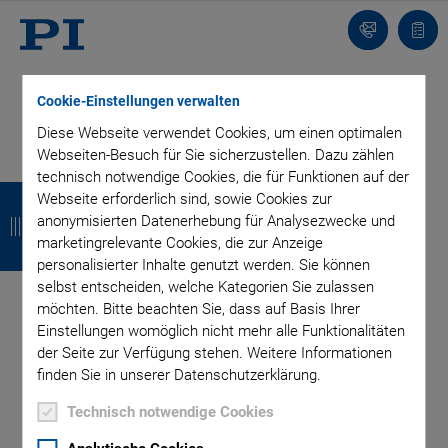
Kontakt
Anfr
Cookie-Einstellungen verwalten
Diese Webseite verwendet Cookies, um einen optimalen
Webseiten-Besuch für Sie sicherzustellen. Dazu zählen
technisch notwendige Cookies, die für Funktionen auf der
BLOG ABONNIEREN
Z
Z
Z
Z
Webseite erforderlich sind, sowie Cookies zur
anonymisierten Datenerhebung für Analysezwecke und
u
u
u
u
marketingrelevante Cookies, die zur Anzeige
r
r
r
r
personalisierter Inhalte genutzt werden. Sie können
Kategorien
selbst entscheiden, welche Kategorien Sie zulassen
ü
ü
ü
ü
möchten. Bitte beachten Sie, dass auf Basis Ihrer
c
c
c
c
Einstellungen womöglich nicht mehr alle Funktionalitäten
Anwendung
Astronomie
Unternehmen
der Seite zur Verfügung stehen. Weitere Informationen
k
k
k
k
Industrielle Automatisierung
Mikroskopie
Nanopositionierung
finden Sie in unserer Datenschutzerklärung.
OEM
Photonik
Produkt
Produktion
Technologie
Video
Technisch notwendige Cookies
Tag: Actuators