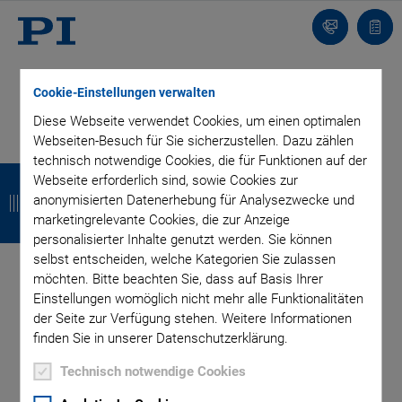
Kontakt
Anfr
Cookie-Einstellungen verwalten
Diese Webseite verwendet Cookies, um einen optimalen
Webseiten-Besuch für Sie sicherzustellen. Dazu zählen
technisch notwendige Cookies, die für Funktionen auf der
BLOG ABONNIEREN
Z
Z
Z
Z
Webseite erforderlich sind, sowie Cookies zur
u
u
u
u
anonymisierten Datenerhebung für Analysezwecke und
marketingrelevante Cookies, die zur Anzeige
r
r
r
r
personalisierter Inhalte genutzt werden. Sie können
Kategorien
selbst entscheiden, welche Kategorien Sie zulassen
ü
ü
ü
ü
möchten. Bitte beachten Sie, dass auf Basis Ihrer
c
c
c
c
Einstellungen womöglich nicht mehr alle Funktionalitäten
Anwendung
Astronomie
Unternehmen
der Seite zur Verfügung stehen. Weitere Informationen
k
k
k
k
Industrielle Automatisierung
Mikroskopie
Nanopositionierung
finden Sie in unserer Datenschutzerklärung.
OEM
Photonik
Produkt
Produktion
Technologie
Video
Technisch notwendige Cookies
Tag: Air Bearing