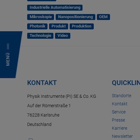
Industrielle Automatisierung
Mikroskopie
Nanopositionierung
OEM
Photonik
Produkt
Produktion
Technologie
Video
MENÜ
KONTAKT
QUICKLI
Standorte
Physik Instrumente (PI) SE & Co. KG
Kontakt
Auf der Römerstraße 1
Service
76228 Karlsruhe
Presse
Deutschland
Karriere
Newsletter