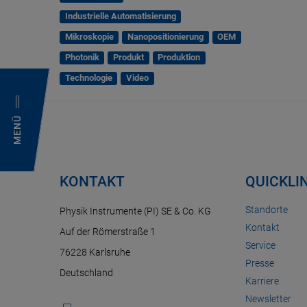
Industrielle Automatisierung
Mikroskopie
Nanopositionierung
OEM
Photonik
Produkt
Produktion
Technologie
Video
MENÜ
KONTAKT
QUICKLI
Standorte
Physik Instrumente (PI) SE & Co. KG
Kontakt
Auf der Römerstraße 1
Service
76228 Karlsruhe
Presse
Deutschland
Karriere
Newsletter