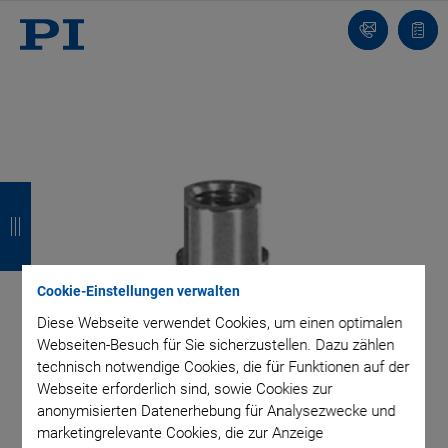
Kontakt
Anfr
Z
Z
Z
Z
u
u
u
u
r
r
r
r
Cookie-Einstellungen verwalten
ü
ü
ü
ü
Diese Webseite verwendet Cookies, um einen optimalen
c
c
c
c
Webseiten-Besuch für Sie sicherzustellen. Dazu zählen
k
k
k
k
technisch notwendige Cookies, die für Funktionen auf der
Webseite erforderlich sind, sowie Cookies zur
anonymisierten Datenerhebung für Analysezwecke und
marketingrelevante Cookies, die zur Anzeige