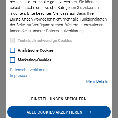
personalisierter Inhalte genutzt werden. Sie können
selbst entscheiden, welche Kategorien Sie zulassen
möchten. Bitte beachten Sie, dass auf Basis Ihrer
aktfläche
Einstellungen womöglich nicht mehr alle Funktionalitäten
der Seite zur Verfügung stehen. Weitere Informationen
finden Sie in unserer Datenschutzerklärung.
Technisch notwendige Cookies
Analytische Cookies
Marketing-Cookies
P-176.50-60-Bx
Datenschutzerklärung
Impressum
Kopfstücke für
Mehr Details
Piezoaktoren
EINSTELLUNGEN SPEICHERN
Zubehör
Flexible Kopfstücke zum Ausgleich von Biegekräften
ALLE COOKIES AKZEPTIEREN