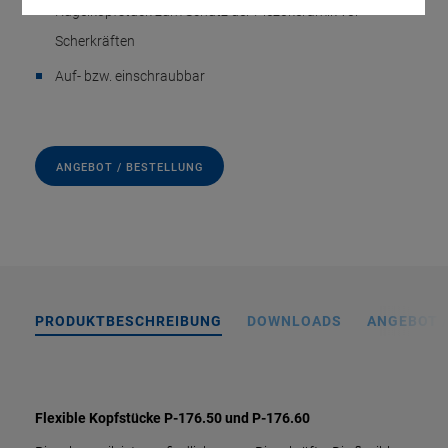
Kugelkopfstück zum Schutz der Piezokeramik vor
Scherkräften
Auf- bzw. einschraubbar
ANGEBOT / BESTELLUNG
PRODUKTBESCHREIBUNG
DOWNLOADS
ANGEBOT 
Flexible Kopfstücke P-176.50 und P-176.60